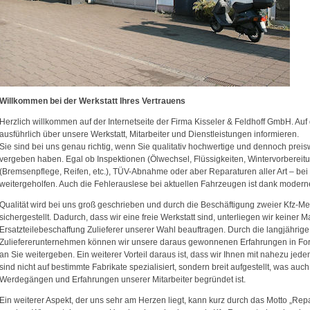
Willkommen bei der Werkstatt Ihres Vertrauens
Herzlich willkommen auf der Internetseite der Firma Kisseler & Feldhoff GmbH. Au
ausführlich über unsere Werkstatt, Mitarbeiter und Dienstleistungen informieren.
Sie sind bei uns genau richtig, wenn Sie qualitativ hochwertige und dennoch preis
vergeben haben. Egal ob Inspektionen (Ölwechsel, Flüssigkeiten, Wintervorbereitun
(Bremsenpflege, Reifen, etc.), TÜV-Abnahme oder aber Reparaturen aller Art – bei
weitergeholfen. Auch die Fehlerauslese bei aktuellen Fahrzeugen ist dank modern
Qualität wird bei uns groß geschrieben und durch die Beschäftigung zweier Kfz-Mei
sichergestellt. Dadurch, dass wir eine freie Werkstatt sind, unterliegen wir keine
Ersatzteilebeschaffung Zulieferer unserer Wahl beauftragen. Durch die langjähri
Zuliefererunternehmen können wir unsere daraus gewonnenen Erfahrungen in Form
an Sie weitergeben. Ein weiterer Vorteil daraus ist, dass wir Ihnen mit nahezu je
sind nicht auf bestimmte Fabrikate spezialisiert, sondern breit aufgestellt, was auc
Werdegängen und Erfahrungen unserer Mitarbeiter begründet ist.
Ein weiterer Aspekt, der uns sehr am Herzen liegt, kann kurz durch das Motto „Rep