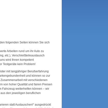
f den folgenden Seiten können Sie sich
werte Arbeiten rund um ihr Auto zu
g, etc.), Verschleißteileaustausch
 uns wird Ihnen kompetent
er Testgeräte kein Problem!
ster mit langjähriger Berufserfahrung
r Markengebundenheit und können so zur
ge Zusammenarbeit mit verschiedenen
 von hoher Qualität und fairen Preisen
dem Fahrzeug weiterhelfen können – wir
h aus den jeweiligen beruflichen
arieren statt Austauschen!“ ausgedrückt